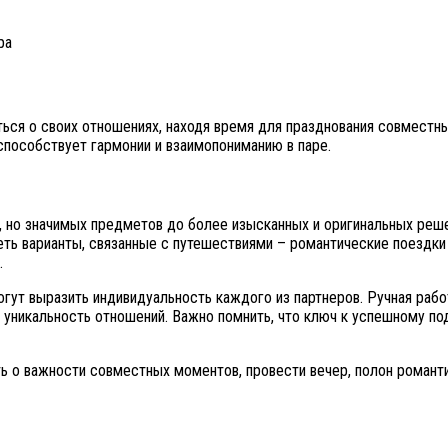
ра
ться о своих отношениях, находя время для празднования совместн
способствует гармонии и взаимопониманию в паре.
х, но значимых предметов до более изысканных и оригинальных реше
ть варианты, связанные с путешествиями – романтические поездки
.
гут выразить индивидуальность каждого из партнеров. Ручная рабо
уникальность отношений. Важно помнить, что ключ к успешному пода
 о важности совместных моментов, провести вечер, полон романтик