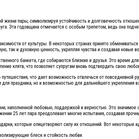
й жизни пары, символизируя устойчивость и долговечность отношен
уга. Эта годовщина отмечается с особым трепетом, ведь она подче
ависимости от культуры. В некоторых странах принято обмениватьс
ю, так и духовную ценность, укрепляя чувства и создавая новые в
венного банкета, где собираются близкие и друзья. Это время дл
ение клятв, что позволяет супругам вновь подтвердить свою любов
 путешествия, что дает возможность отвлечься от повседневной ру
м для праздника, но и возможностью для дальнейшего укрепления в
ни, наполненной любовью, поддержкой и верностью. Это значимое с
яжении 25 лет пара преодолевает многие испытания, создавая проч
подарки, которые олицетворяют силу их отношений. Вот некоторые и
мволизирующие блеск и стойкость любви.