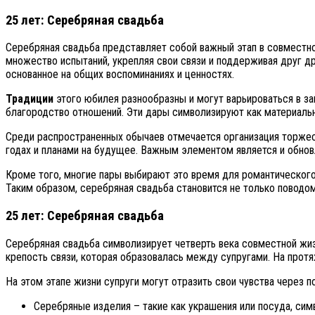
25 лет: Серебряная свадьба
Серебряная свадьба представляет собой важный этап в совместно
множество испытаний, укрепляя свои связи и поддерживая друг др
основанное на общих воспоминаниях и ценностях.
Традиции
этого юбилея разнообразны и могут варьироваться в з
благородство отношений. Эти дары символизируют как материальну
Среди распространенных обычаев отмечается организация торжест
годах и планами на будущее. Важным элементом является и обновл
Кроме того, многие пары выбирают это время для романтического
Таким образом, серебряная свадьба становится не только поводо
25 лет: Серебряная свадьба
Серебряная свадьба символизирует четверть века совместной жиз
крепость связи, которая образовалась между супругами. На прот
На этом этапе жизни супруги могут отразить свои чувства через 
Серебряные изделия – такие как украшения или посуда, си