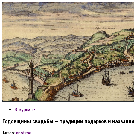
В журнале
Годовщины свадьбы — традиции подарков и названи
Автор:
apotime
·