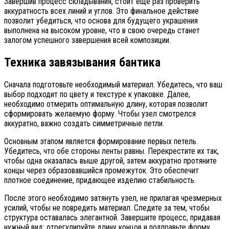
Завершив процесс складывания, стоит еще раз проверить
аккуратность всех линий и углов. Это финальное действие
позволит убедиться, что основа для будущего украшения
выполнена на высоком уровне, что в свою очередь станет
залогом успешного завершения всей композиции.
Техника завязывания бантика
Сначала подготовьте необходимый материал. Убедитесь, что ваш
выбор подходит по цвету и текстуре к упаковке. Далее,
необходимо отмерить оптимальную длину, которая позволит
сформировать желаемую форму. Чтобы узел смотрелся
аккуратно, важно создать симметричные петли.
Основным этапом является формирование первых петель.
Убедитесь, что обе стороны ленты равны. Перекрестите их так,
чтобы одна оказалась выше другой, затем аккуратно протяните
концы через образовавшийся промежуток. Это обеспечит
плотное соединение, придающее изделию стабильность.
После этого необходимо затянуть узел, не прилагая чрезмерных
усилий, чтобы не повредить материал. Следите за тем, чтобы
структура оставалась элегантной. Завершите процесс, придавая
нужный вид: отрегулируйте длину концов и подправьте форму