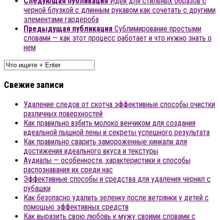
Следующая публикация
Идеи для стильных образов с
черной блузкой с длинным рукавом как сочетать с другими
элементами гардероба
Предыдущая публикация
Сублимирование простыми
словами — как этот процесс работает и что нужно знать о
нем
Свежие записи
Удаление следов от скотча эффективные способы очистки
различных поверхностей
Как правильно взбить молоко венчиком для создания
идеальной пышной пены и секреты успешного результата
Как правильно сварить замороженные хинкали для
достижения идеального вкуса и текстуры
Аудиалы — особенности, характеристики и способы
распознавания их среди нас
Эффективные способы и средства для удаления чернил с
рубашки
Как безопасно удалить зеленку после ветрянки у детей с
помощью эффективных средств
Как выразить свою любовь к мужу своими словами с