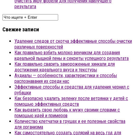
очистить икру форели для получения наилучшего
результата
Свежие записи
Удаление следов от скотча эффективные способы очистки
различных поверхностей
Как правильно взбить молоко венчиком для создания
идеальной пышной пены и секреты успешного результата
Как правильно сварить замороженные хинкали для
достижения идеального вкуса и текстуры
Аудиалы — особенности, характеристики и способы
распознавания их среди нас
Эффективные способы и средства для удаления чернил с
рубашки
Как безопасно удалить зеленку после ветрянки у детей с
помощью эффективных средств
Как выразить свою любовь к мужу своими словами с
помощью идей и примеров
Количество клетчатки в грушах и ее полезные свойства
для организма
Как самостоятельно создать солярий на весь год для