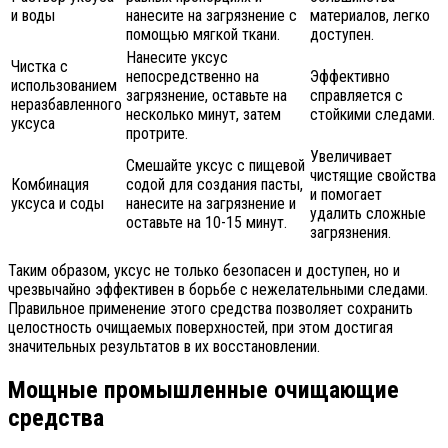
и воды
нанесите на загрязнение с
материалов, легко
помощью мягкой ткани.
доступен.
Нанесите уксус
Чистка с
непосредственно на
Эффективно
использованием
загрязнение, оставьте на
справляется с
неразбавленного
несколько минут, затем
стойкими следами.
уксуса
протрите.
Увеличивает
Смешайте уксус с пищевой
чистящие свойства
Комбинация
содой для создания пасты,
и помогает
уксуса и соды
нанесите на загрязнение и
удалить сложные
оставьте на 10-15 минут.
загрязнения.
Таким образом, уксус не только безопасен и доступен, но и
чрезвычайно эффективен в борьбе с нежелательными следами.
Правильное применение этого средства позволяет сохранить
целостность очищаемых поверхностей, при этом достигая
значительных результатов в их восстановлении.
Мощные промышленные очищающие
средства