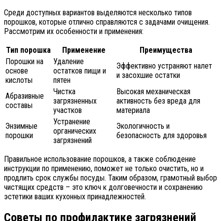
Среди доступных вариантов выделяются несколько типов
порошков, которые отлично справляются с задачами очищения.
Рассмотрим их особенности и применения:
Тип порошка
Применение
Преимущества
Порошки на
Удаление
Эффективно устраняют налет
основе
остатков пищи и
и засохшие остатки
кислоты
пятен
Чистка
Высокая механическая
Абразивные
загрязненных
активность без вреда для
составы
участков
материала
Устранение
Энзимные
Экологичность и
органических
порошки
безопасность для здоровья
загрязнений
Правильное использование порошков, а также соблюдение
инструкции по применению, поможет не только очистить, но и
продлить срок службы посуды. Таким образом, грамотный выбор
чистящих средств – это ключ к долговечности и сохранению
эстетики ваших кухонных принадлежностей.
Советы по профилактике загрязнений