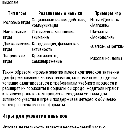
вызовам.
Тип игры
Развиваемые навыки
Примеры игр
Социальные взаимодействия,
Игры «Доктор»,
Ролевые игры
коммуникация
«Магазин»
Настольные
Логическое мышление,
Шахматы,
игры
внимание
«Монополия»
Движенческие
Координация, физическая
«Салки», «Прятки»
игры
активность
Творческие
Креативность,
Рисование, лепка
игры
самовыражение
Таким образом, игровые занятия имеют критическое значение
для формирования базовых навыков, которые помогут детям
успешно адаптироваться к требованиям учебного процесса и
расширят их горизонты в социальной среде. Родители играют
ключевую роль в этом процессе, создавая условия для
активного участия в игре и поддерживая интерес к обучению
через развлекательные форматы.
Игры для развития навыков
Игровая деятельность является неотъемлемой частью