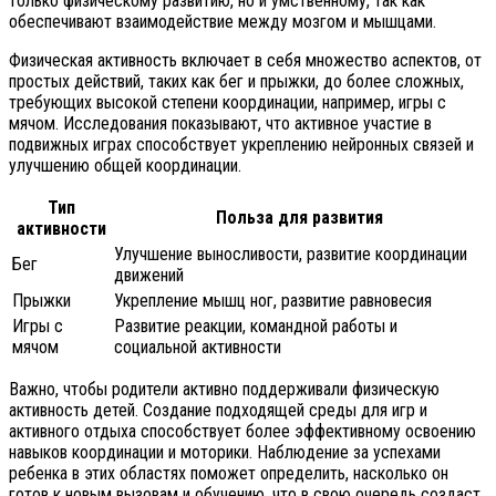
только физическому развитию, но и умственному, так как
обеспечивают взаимодействие между мозгом и мышцами.
Физическая активность включает в себя множество аспектов, от
простых действий, таких как бег и прыжки, до более сложных,
требующих высокой степени координации, например, игры с
мячом. Исследования показывают, что активное участие в
подвижных играх способствует укреплению нейронных связей и
улучшению общей координации.
Тип
Польза для развития
активности
Улучшение выносливости, развитие координации
Бег
движений
Прыжки
Укрепление мышц ног, развитие равновесия
Игры с
Развитие реакции, командной работы и
мячом
социальной активности
Важно, чтобы родители активно поддерживали физическую
активность детей. Создание подходящей среды для игр и
активного отдыха способствует более эффективному освоению
навыков координации и моторики. Наблюдение за успехами
ребенка в этих областях поможет определить, насколько он
готов к новым вызовам и обучению, что в свою очередь создаст