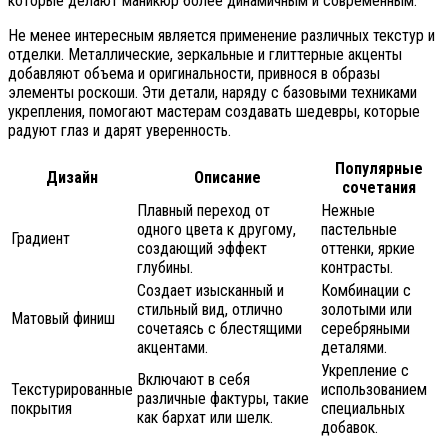
которые делают маникюр более динамичным и современным.
Не менее интересным является применение различных текстур и
отделки. Металлические, зеркальные и глиттерные акценты
добавляют объема и оригинальности, привнося в образы
элементы роскоши. Эти детали, наряду с базовыми техниками
укрепления, помогают мастерам создавать шедевры, которые
радуют глаз и дарят уверенность.
Популярные
Дизайн
Описание
сочетания
Плавный переход от
Нежные
одного цвета к другому,
пастельные
Градиент
создающий эффект
оттенки, яркие
глубины.
контрасты.
Создает изысканный и
Комбинации с
стильный вид, отлично
золотыми или
Матовый финиш
сочетаясь с блестящими
серебряными
акцентами.
деталями.
Укрепление с
Включают в себя
Текстурированные
использованием
различные фактуры, такие
покрытия
специальных
как бархат или шелк.
добавок.