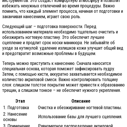
инструментов. Это создаст комфортную атмосферу и позволит
избежать ненужных отвлечений во время процедуры. Важно
помнить, что каждый элемент процесса, начиная от подготовки и
заканчивая нанесением, играет свою роль.
Следующий шаг – подготовка поверхности. Перед
использованием материала необходимо тщательно очистить и
обезжирить ногтевую пластину. Это обеспечит лучшее
сцепление и продлит срок носки маникюра. Не забывайте об
уходе за кутикулой: удаление излишков кожи улучшит общий вид
и предотвратит возможные проблемы в будущем.
Теперь можно приступить к нанесению. Сначала наносится
специальная основа, которая поможет зафиксировать пудру.
Затем, с помощью кисти, аккуратно захватывается необходимое
количество акриловой смеси. Важно контролировать толщину
слоя: слишком толстое покрытие может привести к образованию
трещин, а слишком тонкое – не обеспечит нужного укрепления.
Этап
Описание
1. Подготовка
Очистка и обезжиривание ногтевой пластины.
2. Нанесение
Использование базы для лучшего сцепления.
основы
3. Применение
Равномерное распределение акриловой