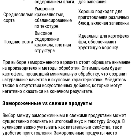
содержанием влаги.
для запекания.
Умеренно
Хорошо подходят для
Среднеспелые
крахмалистые,
приготовления различных
сорта
сбалансированные
блюд, включая запеканки.
по текстуре.
Высокое
Идеальны для картофеля
содержание
Поздние сорта
фри, обеспечивают
крахмала, плотная
хрустящую корочку.
структура.
При выборе замороженного варианта стоит обращать внимание
на производителя и методы обработки. Оптимальным будет
картофель, прошедший минимальную обработку, что сохранит
натуральные качества и вкусовые характеристики. Убедитесь
также в отсутствии искусственных добавок, которые могут
негативно сказаться на конечном результате.
Замороженные vs свежие продукты
Выбор между замороженными и свежими продуктами может
существенно повлиять на итоговый вкус и текстуру блюда. В
кулинарии важно учитывать как питательные свойства, так и
удобство приготовления. Замороженные продукты часто