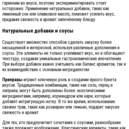
гармонии во вкусе, поэтому экспериментировать стоит
осторожно. Применение натуральных добавок, таких как
лимонный сок или оливковое масло, поможет усилить вкус,
придавая свежесть и аромат запечённому блюду.
Натуральные добавки и соусы
Существует множество способов сделать закуску более
насыщенной и интересной, используя различные дополнения и
соусы. Эти элементы не только усиливают вкус, но и обогащают
текстуру, создавая уникальные гастрономические впечатления.
При выборе добавок важно учитывать как баланс ароматов, так и
их взаимодействие с основным ингредиентом.
Приправы
играют ключевую роль в создании яркого букета
вкусов. Традиционные комбинации, такие как
соль, перец
и
паприка
, могут быть дополнены более экзотическими
ингредиентами, например,
кориандром
или
кари
, которые
добавят интригующую нотку. В то же время, использование
свежих трав, таких как
розмарин
или
тимьян
, подарит закуске
свежесть и аромат.
Для тех, кто предпочитает сочетания с соусами, разнообразие
также поражает воображение. Классические варианты, такие как