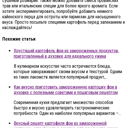
сушеный розмарин. Также можно добавить смесь прованских
трав или итальянские специи для более яркого аромата. Если
хотите экспериментировать, попробуйте добавить немного
кайенского перца для остроты или пармезан для насыщенного
вкуса. Просто посыпьте специями картофель перед запеканием и
наслаждайтесь!
Похожие статьи
Хрустящий картофель фри из замороженных продуктов,
приготовленный в духовке для идеального ужина
В кулинарном искусстве часто встречаются блюда,
которые завораживают своим вкусом и текстурой. Одним
из таких лакомств является популярный продукт,…
Как вкусно приготовить замороженную картошку фри в
духовке с полезными советами и пошаговым рецептом
Современная кухня предлагает множество способов
быстро и вкусно удовлетворить гастрономические
потребности. Один из наиболее популярных вариантов –…
Вкусный рецепт картофеля фри из замороженной