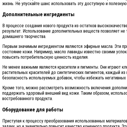
жизнь. Не упускайте шанс использовать эту доступную и полезну
Дополнительные ингредиенты
В процессе создания нового продукта из остатков высококачест
результат. Использование дополнительных веществ позволяет не т
домашнего творчества.
Первым значимым ингредиентом являются эфирные масла. Эти при
состояние кожи. Например, масло лаванды известно своими успок
повысить потребительскую ценность изделия.
Не менее важными являются красители и пигменты. Они играют кл
растительных красителей до синтетических пигментов, каждый из
безопасность используемых добавок, чтобы избежать негативных 
Кроме того, можно рассмотреть возможность включения дополните
поддержать здоровый внешний вид кожи. Таким образом, использо
востребованного продукта.
Оборудование для работы
Приступая к процессу преобразования использованных материалов
задачу, но и значительно повысит качество конечного продукта. 