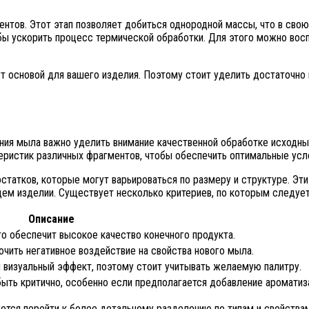
нтов. Этот этап позволяет добиться однородной массы, что в сво
бы ускорить процесс термической обработки. Для этого можно во
т основой для вашего изделия. Поэтому стоит уделить достаточно
ания мыла важно уделить внимание качественной обработке исходны
теристик различных фрагментов, чтобы обеспечить оптимальные ус
статков, которые могут варьироваться по размеру и структуре. Эт
ем изделии. Существует несколько критериев, по которым следует
Описание
о обеспечит высокое качество конечного продукта.
ючить негативное воздействие на свойства нового мыла.
 визуальный эффект, поэтому стоит учитывать желаемую палитру.
быть критично, особенно если предполагается добавление ароматиз
ется перейти к более детальному разделению по типам и свойствам