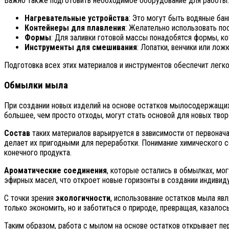
Важно также подготовить необходимое оборудование для работы:
Нагревательные устройства
: Это могут быть водяные ба
Контейнеры для плавления
: Желательно использовать по
Формы
: Для заливки готовой массы понадобятся формы, к
Инструменты для смешивания
: Лопатки, венчики или ло
Подготовка всех этих материалов и инструментов обеспечит легк
Обмылки мыла
При создании новых изделий на основе остатков мылосодержащих
большее, чем просто отходы, могут стать основой для новых твор
Состав
таких материалов варьируется в зависимости от первонача
делает их пригодными для переработки. Понимание химического с
конечного продукта.
Ароматические соединения
, которые остались в обмылках, мо
эфирных масел, что откроет новые горизонты в создании индивид
С точки зрения
экологичности
, использование остатков мыла яв
только экономить, но и заботиться о природе, превращая, казалос
Таким образом, работа с мылом на основе остатков открывает п