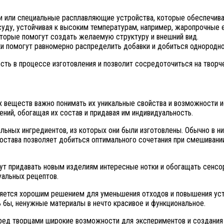
ни или специальные расплавляющие устройства, которые обеспечив
суду, устойчивая к высоким температурам, например, жаропрочные 
оторые помогут создать желаемую структуру и внешний вид.
жки помогут равномерно распределить добавки и добиться однородно
ость в процессе изготовления и позволит сосредоточиться на творч
 веществ важно понимать их уникальные свойства и возможности и
ений, обогащая их состав и придавая им индивидуальность.
льных ингредиентов, из которых они были изготовлены. Обычно в ни
остава позволяет добиться оптимального сочетания при смешивани
гут придавать новым изделиям интересные нотки и обогащать сенс
уальных рецептов.
ляется хорошим решением для уменьшения отходов и повышения уст
ь бы, ненужные материалы в нечто красивое и функциональное.
еред творцами широкие возможности для экспериментов и создания