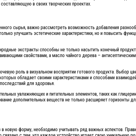
ю составляющую в своих творческих проектах.
венного сырья, важно рассмотреть возможность добавления разнооб
олько улучшить эстетические характеристики, но и повысить функц
родные экстракты способны не только насытить конечный продукт 
аивающими свойствами, а масло чайного дерева – антисептическими
ючевую роль в визуальном восприятии готового продукта. Выбор ц
 которых обладает своими характеристиками и способами взаимоде
последствий для здоровья.
льных увлажняющих и питательных элементов, таких как глицерин и
вание дополнительных веществ не только расширяет горизонты для
 в новую форму, необходимо учитывать ряд важных аспектов. Прав
Это связано с тем, что каждое устройство играет свою уникальную 