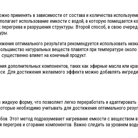
ожно применять в зависимости от состава и количества использу
дполагает использование емкости с водой, в которую помещается 
 перегрева и разрушения структуры. Второй способ, в свою очеред
уры.
ния оптимального результата рекомендуется использовать низкие
большинство натуральных веществ плавятся при температуре около
о существенно влияет на конечный продукт.
ния дополнительных компонентов, таких как эфирные масла или кр
ассе. Для достижения желаемого эффекта можно добавлять ингред
 жидкую форму, что позволяет легко переработать и адаптировать
которые необходимо учитывать для достижения оптимального резул
бов. Этот метод подразумевает нагревание емкости с веществом в 
я перегрев и сгорание компонентов. Важно следить за уровнем вод