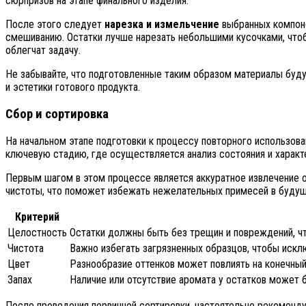
сюрпризов на этапе финального изделия.
После этого следует
нарезка и измельчение
выбранных компоне
смешиванию. Остатки лучше нарезать небольшими кусочками, что
облегчат задачу.
Не забывайте, что подготовленные таким образом материалы буду
и эстетики готового продукта.
Сбор и сортировка
На начальном этапе подготовки к процессу повторного использов
ключевую стадию, где осуществляется анализ состояния и харак
Первым шагом в этом процессе является аккуратное извлечение о
чистоты, что поможет избежать нежелательных примесей в будущ
Критерий
Целостность
Остатки должны быть без трещин и повреждений, чт
Чистота
Важно избегать загрязненных образцов, чтобы искл
Цвет
Разнообразие оттенков может повлиять на конечный
Запах
Наличие или отсутствие аромата у остатков может 
После проведения первичной сортировки, настоятельно рекоменду