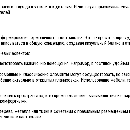
тонкого подхода и чуткости к деталям. Используя гармоничные соче
телей.
рмирования гармоничного пространства. Это не просто вопрос удо
 вписываться в общую концепцию, создавая визуальный баланс и а
чевых аспектов:
ствовать назначению помещения. Например, в гостиной удобный д
еменные и классические элементы могут сосуществовать, но важно,
енно актуально в открытых планировках. Использование мебели, та
еньшать пространство, в то время как легкие, минималистичные ва
 комфортными.
дерева, металла или ткани в сочетании с правильным размещением 
т уютное настроение.