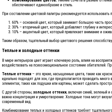
Комбинирование цветов:
Умение сочетать разные оттенки
обеспечивают единообразие и стиль.
При составлении цветовой палитры рекомендуется использовать п
60% – основной цвет, который занимает большую часть прос
30% – вторичный цвет, который добавляет глубину и интерес
10% – акцентный цвет, который привлекает внимание и ожив
Таким образом, тщательный выбор цветового решения способству
Теплые и холодные оттенки
В мире интерьеров цвет играет ключевую роль, влияя на восприят
воздействовать на психоэмоциональное состояние обитателей. Пр
Теплые оттенки
– это яркие, насыщенные цвета, такие как крас
идеально подходят для зон, где предполагается проводить много 
элементах, таких как подушки или картины, может сделать прост
С другой стороны,
холодные оттенки
, включая синий, зеленый и
важна концентрация и умиротворение. Холодные тона могут визуа
современный вид.
Комбинирование теплых и холодных оттенков требует тщательног