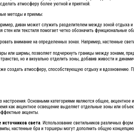
 сделать атмосферу более уютной и приятной.
ные методы и приемы:
пример, диван может служить разделителем между зоной отдыха и
я стен или текстиля помогает четко обозначить функциональные о
овать внимание на определенных зонах. Например, настенные свет
вры или ширмы, позволяет подчеркнуть границы между зонами, прид
ранство, но и визуально отделить зоны, добавив живости и динами
также создать атмосферу, способствующую отдыху и вдохновению. 
 настроения. Основными категориями являются общее, акцентное 
ремя как акцентное освещение выделяет отдельные зоны или объек
 эффектные акценты.
 источников света
. Использование светильников различных форм 
 лампы, настенные бра и торшеры могут дополнить общую концепцию