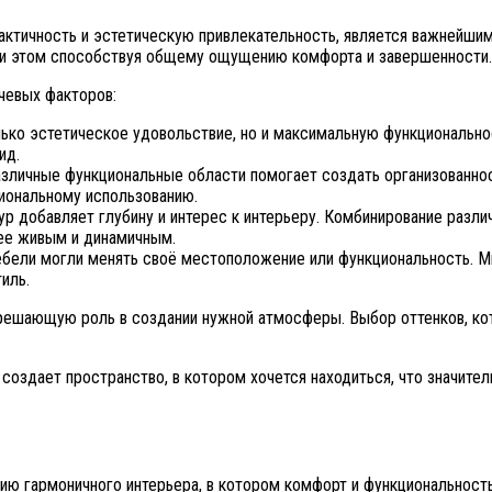
актичность и эстетическую привлекательность, является важнейши
при этом способствуя общему ощущению комфорта и завершенности.
чевых факторов:
ько эстетическое удовольствие, но и максимальную функционально
ид.
зличные функциональные области помогает создать организованнос
иональному использованию.
р добавляет глубину и интерес к интерьеру. Комбинирование различ
ее живым и динамичным.
ели могли менять своё местоположение или функциональность. Мн
иль.
решающую роль в создании нужной атмосферы. Выбор оттенков, кот
й создает пространство, в котором хочется находиться, что значи
ию гармоничного интерьера, в котором комфорт и функциональность