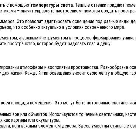
вать с помощью
температуры света
. Теплые оттенки придают пом
стиками – значит управлять настроением, помогая создать простра
ммеров. Это позволит адаптировать освещение под разные виды дея
рьера, что особенно актуально в условиях современного мира.
лементом, а важным инструментом в процессе формирования уника
ть пространство, которое будет радовать глаз и душу.
мировании атмосферы и восприятии пространства. Разнообразие осв
ку для жизни. Каждый тип освещения вносит свою лепту в общую г
 всей площади помещения. Это могут быть потолочные светильник
енных зон или объектов. Используются точечные светильники, нас
х как картины или скульптуры.
 света, но и важным элементом декора. Здесь уместны стильные св