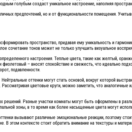
лодным голубым создаст уникальное настроение, наполняя простра
 личных предпочтений, но и от функциональности помещения. Учитыв
сформировать пространство, придавая ему уникальность и гармонию
ое сочетание тонов может не только улучшить визуальное восприя
определенного настроения. Теплые цвета, такие как желтый, оранж
й и фиолетовый – вносят спокойствие и свежесть, что идеально под
орот, подавленности.
. Нейтральные оттенки могут стать основой, вокруг которой выстра
 Рассматривая цветовые круги, можно заметить, что аналогичные и
ых решений. Разные участки комнаты могут быть оформлены в разли
пальной зоны, в то время как более насыщенные цвета могут испол
оттенки вызывают различные эмоциональные реакции, поэтому стоит
ие. В этом контексте стоит обратить внимание на текстуры и мате