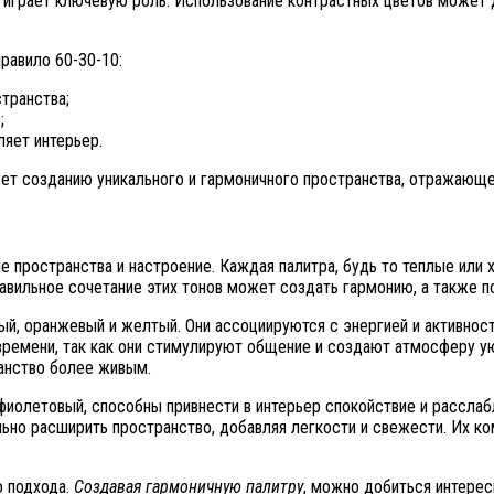
 играет ключевую роль. Использование контрастных цветов может 
равило 60-30-10:
транства;
;
ляет интерьер.
ет созданию уникального и гармоничного пространства, отражающе
ие пространства и настроение. Каждая палитра, будь то теплые или
авильное сочетание этих тонов может создать гармонию, а также п
ный, оранжевый и желтый. Они ассоциируются с энергией и активнос
времени, так как они стимулируют общение и создают атмосферу ую
ранство более живым.
 фиолетовый, способны привнести в интерьер спокойствие и расслабл
льно расширить пространство, добавляя легкости и свежести. Их к
о подхода.
Создавая гармоничную палитру
, можно добиться интерес