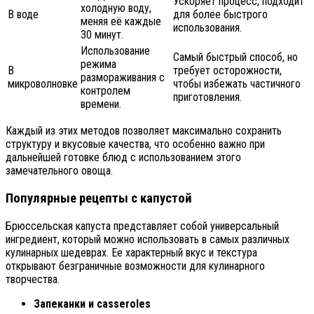
Ускоряет процесс, подходит
холодную воду,
В воде
для более быстрого
меняя её каждые
использования.
30 минут.
Использование
Самый быстрый способ, но
режима
В
требует осторожности,
размораживания с
микроволновке
чтобы избежать частичного
контролем
приготовления.
времени.
Каждый из этих методов позволяет максимально сохранить
структуру и вкусовые качества, что особенно важно при
дальнейшей готовке блюд с использованием этого
замечательного овоща.
Популярные рецепты с капустой
Брюссельская капуста представляет собой универсальный
ингредиент, который можно использовать в самых различных
кулинарных шедеврах. Ее характерный вкус и текстура
открывают безграничные возможности для кулинарного
творчества.
Запеканки и casseroles