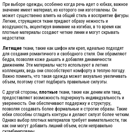
При выборе одежды, особенно когда речь идет о юбках, важное
значение имеет материал, из которого они изготовлены. Он
может существенно влиять на общий стиль и восприятие фигуры.
Легкие, струящиеся ткани придают образу нежность и
воздушность, акцентируя внимание на изгибах, в то время как
плотные материалы создают четкие линии и могут скрывать
недостатки.
Летящие
ткани, такие как шифон или креп, идеально подходят
для создания романтичного и свободного стиля. Они обрамляют
бедра, позволяя коже дышать и добавляя динамичности
движениям. Эти материалы часто используют в летних
коллекциях, ведь они способствуют комфорту в теплую погоду.
Важно помнить, что такая одежда может визуально увеличивать
объем, поэтому стоит подбирать правильные силуэты.
С другой стороны,
плотные
ткани, такие как деним или твид,
предоставляют возможность подчеркнуть индивидуальность и
уверенность. Они обеспечивают поддержку и структуру,
позволяя создавать более формальные и строгие образы. Такие
юбки способны сгладить контуры и делают силуэт более четким.
Однако выбор плотных материалов требует внимательности, так
как они могут добавить лишний объем, если неправильно
скомбинированы.