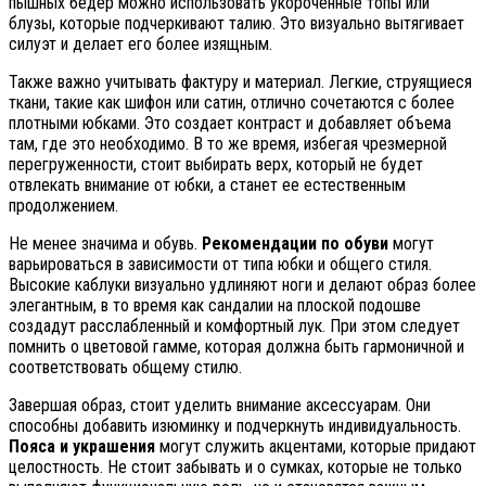
пышных бедер можно использовать укороченные топы или
блузы, которые подчеркивают талию. Это визуально вытягивает
силуэт и делает его более изящным.
Также важно учитывать фактуру и материал. Легкие, струящиеся
ткани, такие как шифон или сатин, отлично сочетаются с более
плотными юбками. Это создает контраст и добавляет объема
там, где это необходимо. В то же время, избегая чрезмерной
перегруженности, стоит выбирать верх, который не будет
отвлекать внимание от юбки, а станет ее естественным
продолжением.
Не менее значима и обувь.
Рекомендации по обуви
могут
варьироваться в зависимости от типа юбки и общего стиля.
Высокие каблуки визуально удлиняют ноги и делают образ более
элегантным, в то время как сандалии на плоской подошве
создадут расслабленный и комфортный лук. При этом следует
помнить о цветовой гамме, которая должна быть гармоничной и
соответствовать общему стилю.
Завершая образ, стоит уделить внимание аксессуарам. Они
способны добавить изюминку и подчеркнуть индивидуальность.
Пояса и украшения
могут служить акцентами, которые придают
целостность. Не стоит забывать и о сумках, которые не только