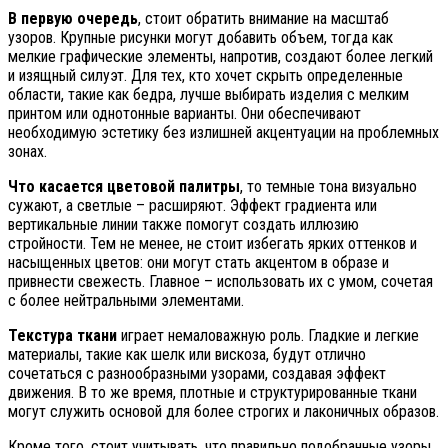
В первую очередь
, стоит обратить внимание на масштаб
узоров. Крупные рисунки могут добавить объем, тогда как
мелкие графические элементы, напротив, создают более легкий
и изящный силуэт. Для тех, кто хочет скрыть определенные
области, такие как бедра, лучше выбирать изделия с мелким
принтом или однотонные варианты. Они обеспечивают
необходимую эстетику без излишней акцентуации на проблемных
зонах.
Что касается цветовой палитры
, то темные тона визуально
сужают, а светлые – расширяют. Эффект градиента или
вертикальные линии также помогут создать иллюзию
стройности. Тем не менее, не стоит избегать ярких оттенков и
насыщенных цветов: они могут стать акцентом в образе и
привнести свежесть. Главное – использовать их с умом, сочетая
с более нейтральными элементами.
Текстура ткани
играет немаловажную роль. Гладкие и легкие
материалы, такие как шелк или вискоза, будут отлично
сочетаться с разнообразными узорами, создавая эффект
движения. В то же время, плотные и структурированные ткани
могут служить основой для более строгих и лаконичных образов.
Кроме того, стоит учитывать, что правильно подобранные узоры