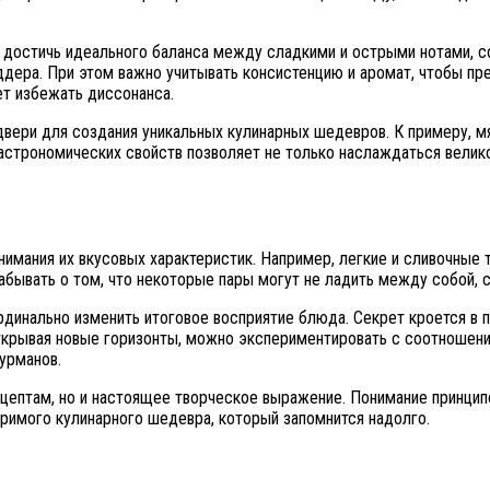
 достичь идеального баланса между сладкими и острыми нотами, 
ддера. При этом важно учитывать консистенцию и аромат, чтобы п
ет избежать диссонанса.
вери для создания уникальных кулинарных шедевров. К примеру, м
астрономических свойств позволяет не только наслаждаться велико
имания их вкусовых характеристик. Например, легкие и сливочные 
забывать о том, что некоторые пары могут не ладить между собой,
рдинально изменить итоговое восприятие блюда. Секрет кроется в 
 Открывая новые горизонты, можно экспериментировать с соотношен
урманов.
цептам, но и настоящее творческое выражение. Понимание принцип
римого кулинарного шедевра, который запомнится надолго.