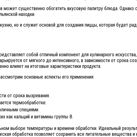
 может существенно обогатить вкусовую палитру блюда. Однако с
льянской находки.
кухню, но и служит основой для создания пиццы, которая будет р
редставляет собой отличный компонент для кулинарного искусства,
арьируется от мягкого до интенсивного, в зависимости от срока со
енно влияет на итоговые характеристики продукта.
рассмотрим основные аспекты его применения:
сти от срока вызревания.
дается термообработке.
зличными специями.
х как кальций и витамины группы B.
ном выборе температуры и времени обработки. Идеальный результа
еская обработка позволяет сохранить все питательные вещества и