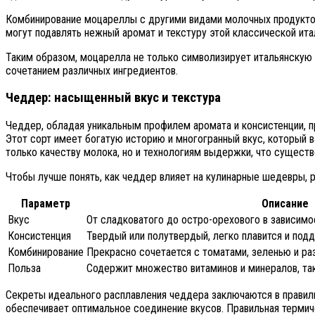
Комбинирование моцареллы с другими видами молочных продуктов
могут подавлять нежный аромат и текстуру этой классической ита
Таким образом, моцарелла не только символизирует итальянскую 
сочетанием различных ингредиентов.
Чеддер: насыщенный вкус и текстура
Чеддер, обладая уникальным профилем аромата и консистенции, п
Этот сорт имеет богатую историю и многогранный вкус, который в
только качеству молока, но и технологиям выдержки, что существ
Чтобы лучше понять, как чеддер влияет на кулинарные шедевры, 
Параметр
Описание
Вкус
От сладковатого до остро-орехового в зависимо
Консистенция
Твердый или полутвердый, легко плавится и под
Комбинирование
Прекрасно сочетается с томатами, зеленью и ра
Польза
Содержит множество витаминов и минералов, таки
Секреты идеального расплавления чеддера заключаются в правиль
обеспечивает оптимальное соединение вкусов. Правильная термич