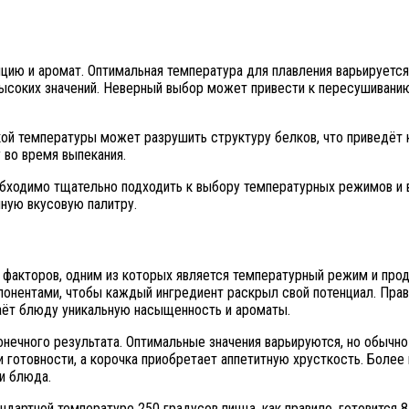
цию и аромат. Оптимальная температура для плавления варьируется
высоких значений. Неверный выбор может привести к пересушиванию
ой температуры может разрушить структуру белков, что приведёт к
 во время выпекания.
обходимо тщательно подходить к выбору температурных режимов и 
чную вкусовую палитру.
 факторов, одним из которых является температурный режим и про
мпонентами, чтобы каждый ингредиент раскрыл свой потенциал. Пр
даёт блюду уникальную насыщенность и ароматы.
нечного результата. Оптимальные значения варьируются, но обычн
готовности, а корочка приобретает аппетитную хрусткость. Более 
и блюда.
ндартной температуре 250 градусов пицца, как правило, готовится 