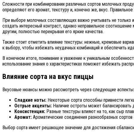
Сложности при комбинировании различных сортов молочных проду
определяют его аромат, текстуру и, конечно же, вкус. Правильно
При выборе молочных составляющих важно учитывать не только ин
создать интересный контраст, однако неправильное соотношение 
другим, полностью перекрывая его яркие качества.
Также стоит отметить влияние текстуры: нежные, кремовые вари
к выбору, чтобы избежать неудачных комбинаций и обеспечить и
В конечном итоге, понимание и уважение к уникальным особенно
использование знания о характеристиках поможет избежать расп
Влияние сорта на вкус пиццы
Вкусовые нюансы можно рассмотреть через следующие аспекты
Сладкие ноты:
Некоторые сорта способны привнести легки
Острые акценты:
Наличие остроты может балансировать д
Консистенция:
Разные текстуры влияют на то, как сыр плав
Аромат:
Ароматические соединения разнообразных сортов 
Выбор сорта имеет решающее значение для достижения сбалансиро