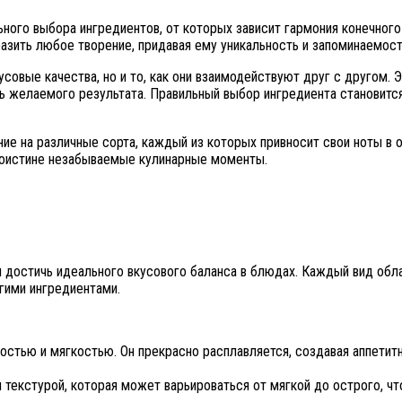
ьного выбора ингредиентов, от которых зависит гармония конечног
разить любое творение, придавая ему уникальность и запоминаемост
совые качества, но и то, как они взаимодействуют друг с другом. 
ь желаемого результата. Правильный выбор ингредиента становится
ние на различные сорта, каждый из которых привносит свои ноты в
 поистине незабываемые кулинарные моменты.
ы достичь идеального вкусового баланса в блюдах. Каждый вид обл
угими ингредиентами.
остью и мягкостью. Он прекрасно расплавляется, создавая аппетит
кстурой, которая может варьироваться от мягкой до острого, что