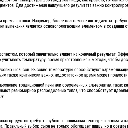
диентов. Для достижения наилучшего результата важно контролиро
 на время готовки. Например, более влагоемкие ингредиенты требу
ени выпекания является основополагающим элементом в создании о
спектом, который значительно влияет на конечный результат. Эфф
читывать температуру, время приготовления и методы, чтобы дост
овых нюансов. Высокие температуры способствуют карамелизации, 
ния
также критически важно: недостаточное время может привести 
ьзование традиционной печи или современных альтернатив, таких к
ивают равномерное распределение тепла, что способствует идеаль
ру.
чных продуктов требует глубокого понимания текстуры и аромата к
. Правильный выбор сыра не только обогащает пиццу, но и создае