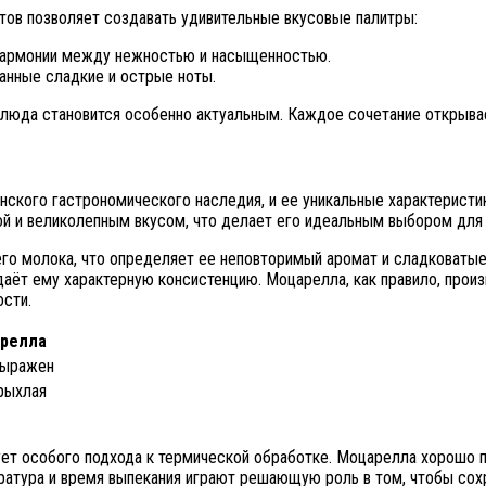
тов позволяет создавать удивительные вкусовые палитры:
гармонии между нежностью и насыщенностью.
анные сладкие и острые ноты.
 блюда становится особенно актуальным. Каждое сочетание открыва
нского гастрономического наследия, и ее уникальные характеристи
рой и великолепным вкусом, что делает его идеальным выбором для
 молока, что определяет ее неповторимый аромат и сладковатые но
аёт ему характерную консистенцию. Моцарелла, как правило, произв
ости.
арелла
выражен
рыхлая
бует особого подхода к термической обработке. Моцарелла хорошо п
ратура и время выпекания играют решающую роль в том, чтобы сохр