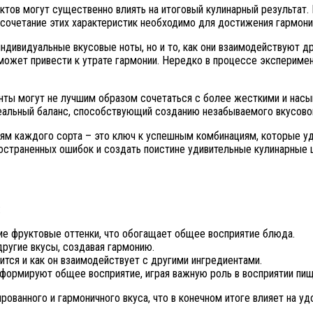
ктов могут существенно влиять на итоговый кулинарный результат.
е сочетание этих характеристик необходимо для достижения гармон
дивидуальные вкусовые ноты, но и то, как они взаимодействуют др
может привести к утрате гармонии. Нередко в процессе экспериме
анты могут не лучшим образом сочетаться с более жесткими и нас
деальный баланс, способствующий созданию незабываемого вкусово
стям каждого сорта – это ключ к успешным комбинациям, которые 
ространенных ошибок и создать поистине удивительные кулинарные
:
е фруктовые оттенки, что обогащает общее восприятие блюда.
ругие вкусы, создавая гармонию.
ится и как он взаимодействует с другими ингредиентами.
формируют общее восприятие, играя важную роль в восприятии пищ
ванного и гармоничного вкуса, что в конечном итоге влияет на уд