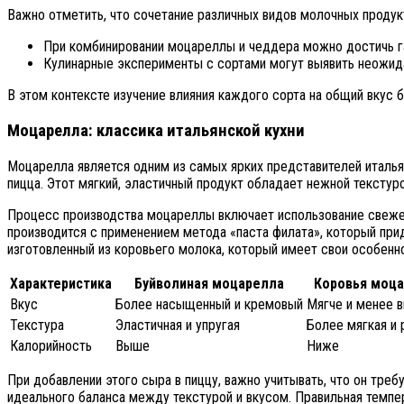
Важно отметить, что сочетание различных видов молочных продук
При комбинировании моцареллы и чеддера можно достичь 
Кулинарные эксперименты с сортами могут выявить неожид
В этом контексте изучение влияния каждого сорта на общий вкус
Моцарелла: классика итальянской кухни
Моцарелла является одним из самых ярких представителей италья
пицца. Этот мягкий, эластичный продукт обладает нежной тексту
Процесс производства моцареллы включает использование свежего
производится с применением метода «паста филата», который прид
изготовленный из коровьего молока, который имеет свои особенн
Характеристика
Буйволиная моцарелла
Коровья моц
Вкус
Более насыщенный и кремовый
Мягче и менее 
Текстура
Эластичная и упругая
Более мягкая и 
Калорийность
Выше
Ниже
При добавлении этого сыра в пиццу, важно учитывать, что он тре
идеального баланса между текстурой и вкусом. Правильная темпе