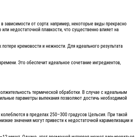
 в зависимости от сорта: например, некоторые виды прекрасно
 или недостаточной плавкости, что существенно влияет на
 потере кремовости и нежности. Для идеального результата
времени. Это обеспечит идеальное сочетание ингредиентов,
должительность термической обработки. В случае с идеальным
авильные параметры выпекания позволяют достичь необходимой
о колеблются в пределах 250–300 градусов Цельсия. При такой
низкие значения могут привести к недостаточной карамелизации и
8–12 минут. Однако, этот временной интервал может варьироваться