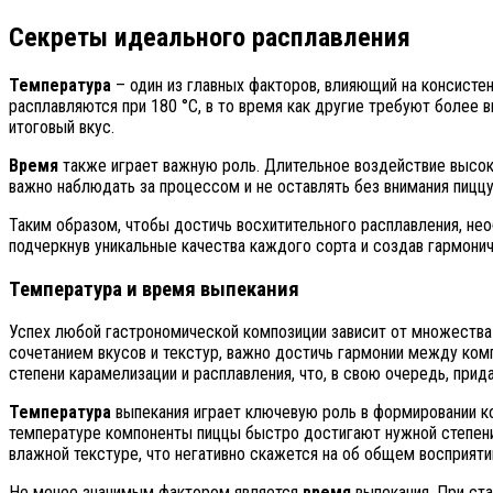
Секреты идеального расплавления
Температура
– один из главных факторов, влияющий на консистен
расплавляются при 180 °C, в то время как другие требуют более 
итоговый вкус.
Время
также играет важную роль. Длительное воздействие высок
важно наблюдать за процессом и не оставлять без внимания пиццу
Таким образом, чтобы достичь восхитительного расплавления, не
подчеркнув уникальные качества каждого сорта и создав гармони
Температура и время выпекания
Успех любой гастрономической композиции зависит от множества
сочетанием вкусов и текстур, важно достичь гармонии между ко
степени карамелизации и расплавления, что, в свою очередь, при
Температура
выпекания играет ключевую роль в формировании ко
температуре компоненты пиццы быстро достигают нужной степени 
влажной текстуре, что негативно скажется на об общем восприяти
Не менее значимым фактором является
время
выпекания. При ста