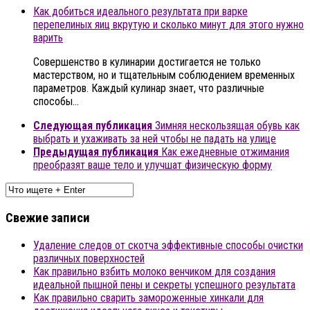
Как добиться идеального результата при варке
перепелиных яиц вкрутую и сколько минут для этого нужно
варить
Совершенство в кулинарии достигается не только
мастерством, но и тщательным соблюдением временных
параметров. Каждый кулинар знает, что различные
способы…
Следующая публикация
Зимняя нескользящая обувь как
выбрать и ухаживать за ней чтобы не падать на улице
Предыдущая публикация
Как ежедневные отжимания
преобразят ваше тело и улучшат физическую форму
Свежие записи
Удаление следов от скотча эффективные способы очистки
различных поверхностей
Как правильно взбить молоко венчиком для создания
идеальной пышной пены и секреты успешного результата
Как правильно сварить замороженные хинкали для