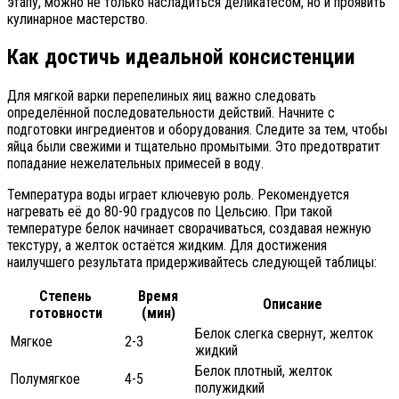
этапу, можно не только насладиться деликатесом, но и проявить
кулинарное мастерство.
Как достичь идеальной консистенции
Для мягкой варки перепелиных яиц важно следовать
определённой последовательности действий. Начните с
подготовки ингредиентов и оборудования. Следите за тем, чтобы
яйца были свежими и тщательно промытыми. Это предотвратит
попадание нежелательных примесей в воду.
Температура воды играет ключевую роль. Рекомендуется
нагревать её до 80-90 градусов по Цельсию. При такой
температуре белок начинает сворачиваться, создавая нежную
текстуру, а желток остаётся жидким. Для достижения
наилучшего результата придерживайтесь следующей таблицы:
Степень
Время
Описание
готовности
(мин)
Белок слегка свернут, желток
Мягкое
2-3
жидкий
Белок плотный, желток
Полумягкое
4-5
полужидкий