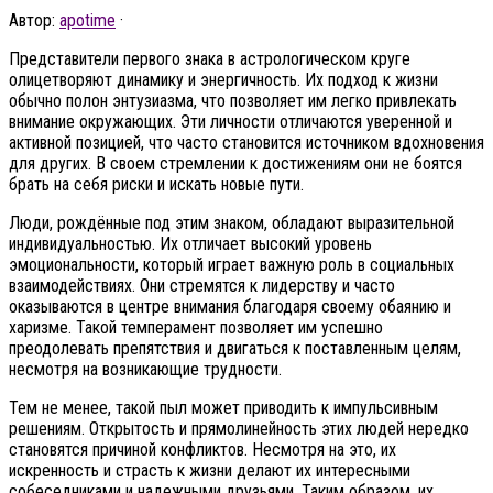
Автор:
apotime
·
Представители первого знака в астрологическом круге
олицетворяют динамику и энергичность. Их подход к жизни
обычно полон энтузиазма, что позволяет им легко привлекать
внимание окружающих. Эти личности отличаются уверенной и
активной позицией, что часто становится источником вдохновения
для других. В своем стремлении к достижениям они не боятся
брать на себя риски и искать новые пути.
Люди, рождённые под этим знаком, обладают выразительной
индивидуальностью. Их отличает высокий уровень
эмоциональности, который играет важную роль в социальных
взаимодействиях. Они стремятся к лидерству и часто
оказываются в центре внимания благодаря своему обаянию и
харизме. Такой темперамент позволяет им успешно
преодолевать препятствия и двигаться к поставленным целям,
несмотря на возникающие трудности.
Тем не менее, такой пыл может приводить к импульсивным
решениям. Открытость и прямолинейность этих людей нередко
становятся причиной конфликтов. Несмотря на это, их
искренность и страсть к жизни делают их интересными
собеседниками и надежными друзьями. Таким образом, их