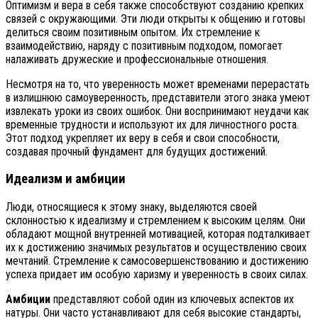
Оптимизм и вера в себя также способствуют созданию крепких
связей с окружающими. Эти люди открыты к общению и готовы
делиться своим позитивным опытом. Их стремление к
взаимодействию, наряду с позитивным подходом, помогает
налаживать дружеские и профессиональные отношения.
Несмотря на то, что уверенность может временами перерастать
в излишнюю самоуверенность, представители этого знака умеют
извлекать уроки из своих ошибок. Они воспринимают неудачи как
временные трудности и используют их для личностного роста.
Этот подход укрепляет их веру в себя и свои способности,
создавая прочный фундамент для будущих достижений.
Идеализм и амбиции
Люди, относящиеся к этому знаку, выделяются своей
склонностью к идеализму и стремлением к высоким целям. Они
обладают мощной внутренней мотивацией, которая подталкивает
их к достижению значимых результатов и осуществлению своих
мечтаний. Стремление к самосовершенствованию и достижению
успеха придает им особую харизму и уверенность в своих силах.
Амбиции
представляют собой один из ключевых аспектов их
натуры. Они часто устанавливают для себя высокие стандарты,