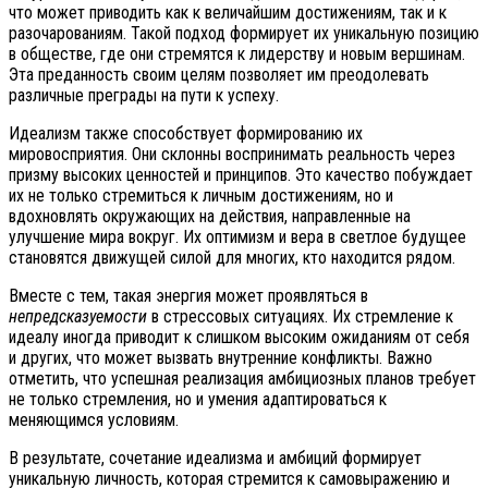
что может приводить как к величайшим достижениям, так и к
разочарованиям. Такой подход формирует их уникальную позицию
в обществе, где они стремятся к лидерству и новым вершинам.
Эта преданность своим целям позволяет им преодолевать
различные преграды на пути к успеху.
Идеализм также способствует формированию их
мировосприятия. Они склонны воспринимать реальность через
призму высоких ценностей и принципов. Это качество побуждает
их не только стремиться к личным достижениям, но и
вдохновлять окружающих на действия, направленные на
улучшение мира вокруг. Их оптимизм и вера в светлое будущее
становятся движущей силой для многих, кто находится рядом.
Вместе с тем, такая энергия может проявляться в
непредсказуемости
в стрессовых ситуациях. Их стремление к
идеалу иногда приводит к слишком высоким ожиданиям от себя
и других, что может вызвать внутренние конфликты. Важно
отметить, что успешная реализация амбициозных планов требует
не только стремления, но и умения адаптироваться к
меняющимся условиям.
В результате, сочетание идеализма и амбиций формирует
уникальную личность, которая стремится к самовыражению и