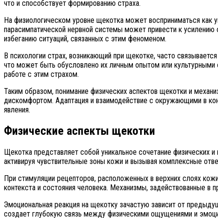
что и способствует формированию страха.
На физиологическом уровне щекотка может восприниматься как угр
парасимпатической нервной системы может привести к усилению о
избеганию ситуаций, связанных с этим феноменом.
В психологии страх, возникающий при щекотке, часто связываетс
что может быть обусловлено их личным опытом или культурными 
работе с этим страхом.
Таким образом, понимание физических аспектов щекотки и механ
дискомфортом. Адаптация и взаимодействие с окружающими в кон
явления.
Физические аспекты щекотки
Щекотка представляет собой уникальное сочетание физических и 
активируя чувствительные зоны кожи и вызывая комплексные отве
При стимуляции рецепторов, расположенных в верхних слоях кожи,
контекста и состояния человека. Механизмы, задействованные в 
Эмоциональная реакция на щекотку зачастую зависит от предыдущ
создает глубокую связь между физическими ощущениями и эмоцио