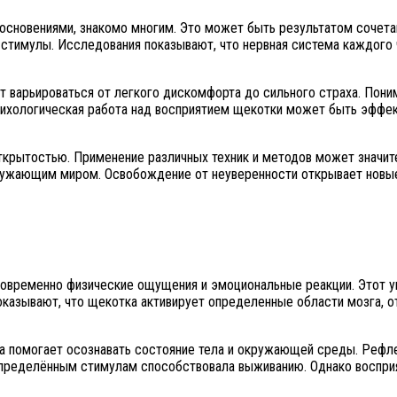
основениями, знакомо многим. Это может быть результатом сочета
тимулы. Исследования показывают, что нервная система каждого ч
т варьироваться от легкого дискомфорта до сильного страха. Пони
. Психологическая работа над восприятием щекотки может быть эф
открытостью. Применение различных техник и методов может значите
ужающим миром. Освобождение от неуверенности открывает новые
временно физические ощущения и эмоциональные реакции. Этот ун
казывают, что щекотка активирует определенные области мозга, от
а помогает осознавать состояние тела и окружающей среды. Рефл
определённым стимулам способствовала выживанию. Однако восприя