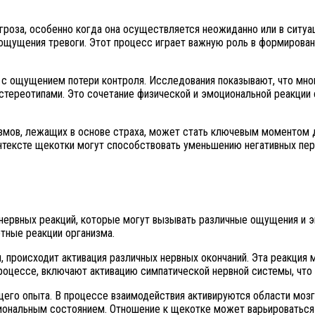
оза, особенно когда она осуществляется неожиданно или в ситуаци
щущения тревоги. Этот процесс играет важную роль в формировани
я с ощущением потери контроля. Исследования показывают, что мн
стереотипами. Это сочетание физической и эмоциональной реакции 
измов, лежащих в основе страха, может стать ключевым моментом 
тексте щекотки могут способствовать уменьшению негативных пере
нервных реакций, которые могут вызывать различные ощущения и э
тные реакции организма.
 происходит активация различных нервных окончаний. Эта реакция м
процессе, включают активацию симпатической нервной системы, что
его опыта. В процессе взаимодействия активируются области мозга
нальным состоянием. Отношение к щекотке может варьироваться о