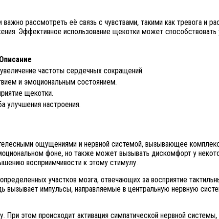
 важно рассмотреть её связь с чувствами, такими как тревога и р
ряжения. Эффективное использование щекотки может способствовать
Описание
 увеличение частоты сердечных сокращений.
твием и эмоциональным состоянием.
приятие щекотки.
а улучшения настроения.
телесными ощущениями и нервной системой, вызывающее комплексн
эмоциональном фоне, но также может вызывать дискомфорт у некот
вышению восприимчивости к этому стимулу.
определенных участков мозга, отвечающих за восприятие тактильн
дь вызывает импульсы, направляемые в центральную нервную систем
у. При этом происходит активация симпатической нервной системы,