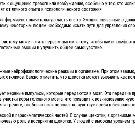
ить к ощущению тревоги или возбуждения, особенно у тех, кто исп
ят от личного опыта и психологического состояния.
и формируют значительную часть опыта. Эмоции, связанные с данн
ему некоторым людям необходимо искать пути для управления сво
ую систему может стать первым шагом к тому, чтобы найти комфор
елательные эмоции и улучшить общее самочувствие.
жные нейрофизиологические реакции в организме. При этом взаим
 откликов. Важно отметить, что щекотка может вызывать как поло
ует нервные импульсы, которые передаются в мозг. Эта передача п
участки коры головного мозга, что приводит к возникновению чувст
 тревоги, особенно если человек не чувствует себя в безопаснос
еской и парасимпатической частей. В случае щекотки, в организме 
ключевую роль в восприятии щекотки. У людей с высоким уровнем 