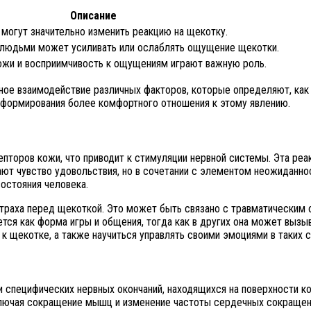
Описание
 могут значительно изменить реакцию на щекотку.
людьми может усиливать или ослаблять ощущение щекотки.
ожи и восприимчивость к ощущениям играют важную роль.
жное взаимодействие различных факторов, которые определяют, ка
 формирования более комфортного отношения к этому явлению.
торов кожи, что приводит к стимуляции нервной системы. Эта реак
т чувство удовольствия, но в сочетании с элементом неожиданнос
остояния человека.
раха перед щекоткой. Это может быть связано с травматическим 
тся как форма игры и общения, тогда как в других она может вызы
к щекотке, а также научиться управлять своими эмоциями в таких с
и специфических нервных окончаний, находящихся на поверхности к
ключая сокращение мышц и изменение частоты сердечных сокращени