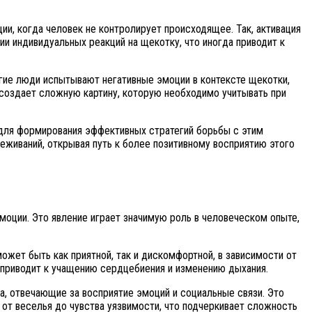
и, когда человек не контролирует происходящее. Так, активация
и индивидуальных реакций на щекотку, что иногда приводит к
огие люди испытывают негативные эмоции в контексте щекотки,
создает сложную картину, которую необходимо учитывать при
для формирования эффективных стратегий борьбы с этим
живаний, открывая путь к более позитивному восприятию этого
моции. Это явление играет значимую роль в человеческом опыте,
ожет быть как приятной, так и дискомфортной, в зависимости от
 приводит к учащению сердцебиения и изменению дыхания.
, отвечающие за восприятие эмоций и социальные связи. Это
т веселья до чувства уязвимости, что подчеркивает сложность