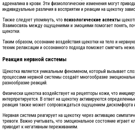
адреналина в крови. Эти физиологические изменения могут привод
индивидуальные различия в восприятии и реакции на щекотку завис
Также следует упомянуть, что
психологические аспекты
щекотк
Взаимосвязь между ощущениями и эмоциями помогает понять, поч
щекотки.
Таким образом, осознание воздействия щекотки на тело и нервн
техник релаксации и осознанного подхода поможет смягчить неж
Реакция нервной системы
Щекотка является уникальным феноменом, который вызывает сло
процессами нервной системы создаёт многообразие эмоциональных
разнообразие реакций.
Физически щекотка воздействует на рецепторы кожи, что инициир
интерпретируется. В ответ на щекотку активируются определенные 
реакция также может сопровождаться ощущением дискомфорта или
Нервная система реагирует на щекотку через активацию симпатич
тревоги. Важно учитывать, что эмоциональное состояние играет 
приводит к негативным переживаниям.