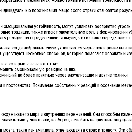
зобравшись в механизмах, можно выявить источники тревожности и 
индивидуальные переживания. Чаще всего страхи становятся резул
и эмоциональная устойчивость, могут усиливать восприятие угрозы
рные традиции, также играют значительную роль в формировании у
ь реакцию на определенные стимулы, что в свою очередь влияет н
ения, когда нейронные связи укрепляются через повторение негати
 Существуют несколько способов, которые помогают осознать и из
ктов, которые вызывают страх.
менить эмоциональную реакцию на них.
оминаний на более приятные через визуализацию и другие техники.
 и постоянства. Понимание собственных реакций и осознание механ
.
 окружающего мира и внутренних переживаний. Они способны измен
 значительно усилить или, наоборот, ослабить неприятные ощущения
 мозга, такие как амигдала, отвечающая за страх и тревогу. Эти 