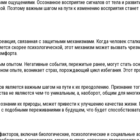
ми ощущениями. Осознанное восприятие сигналов от тела и развит
й. Поэтому важным шагом на пути к изменению восприятия станет 
реакция, связанная с защитными механизмами. Когда человек сталкив
яется скорее психологической, этот механизм может вызвать чрезм
омфорта.
м опытом. Негативные события, пережитые ранее, могут стать осно
ном опыте, возникает страх, порождающий цикл избегания. Этот про
ов является важным шагом на пути к их преодолению. Признание тог
ства не являются чем-то уникальным, а, наоборот, общим для многих
сознании их природы, может привести к улучшению качества жизни. 
ься с подобными переживаниями в будущем, что будет способствова
 факторов, включая биологические, психологические и социальные