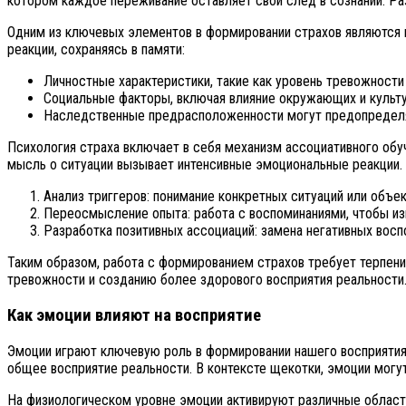
котором каждое переживание оставляет свой след в сознании. Ра
Одним из ключевых элементов в формировании страхов являются 
реакции, сохраняясь в памяти:
Личностные характеристики, такие как уровень тревожности 
Социальные факторы, включая влияние окружающих и культу
Наследственные предрасположенности могут предопределят
Психология страха включает в себя механизм ассоциативного обуч
мысль о ситуации вызывает интенсивные эмоциональные реакции.
Анализ триггеров: понимание конкретных ситуаций или объе
Переосмысление опыта: работа с воспоминаниями, чтобы из
Разработка позитивных ассоциаций: замена негативных восп
Таким образом, работа с формированием страхов требует терпения
тревожности и созданию более здорового восприятия реальности
Как эмоции влияют на восприятие
Эмоции играют ключевую роль в формировании нашего восприятия
общее восприятие реальности. В контексте щекотки, эмоции могут
На физиологическом уровне эмоции активируют различные области