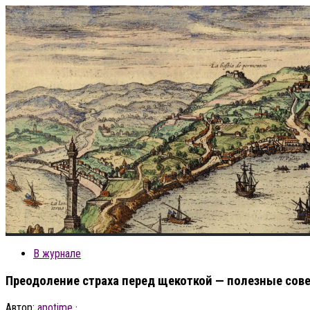
В журнале
Преодоление страха перед щекоткой — полезные сов
Автор:
apotime
·