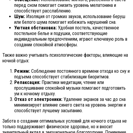
перед сном помогает снизить уровень мелатонина и
способствует расслаблению.
Шум:
Изоляция от громких звуков, использование беруш
или белого шума помогает избежать нарушений сна.
Уютная обстановка:
Удобная постель, качественное
постельное белье и подушки, соответствующие
индивидуальным предпочтениям, играют ключевую роль в
создании спокойной атмосферы.
Также важно учитывать психологические факторы, влияющие на
ночной отдых:
Режим:
Соблюдение постоянного времени отхода ко сну и
подъема способствует стабилизации биоритмов.
Релаксация:
Практики медитации, чтение или
прослушивание спокойной музыки помогают подготовить
ум к ночному отдыху.
Отказ от электроники:
Удаление экранов за час до сна
минимизирует влияние синего света на уровень энергии и
способствует лучшему засыпанию.
Забота о создании оптимальных условий для ночного отдыха не
только поддерживает физическое здоровье, но и вносит
значительный вклад в эмоциональное благополучие. Понимание