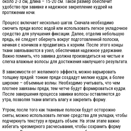
около 2-3 см, длина – 15-20 см. Такой размер обеспечит
удобство при завивке и надежное закрепление кудрей на
протяжении ночи.
Процесс включает несколько шагов. Сначала необходимо
смочить пряди волос водой или использовать легкое укладочное
средство для улучшения фиксации. Далее, отделив небольшую
прядь, её следует обернуть вокруг подготовленной полоски,
начиная с кончиков и продвигаясь к корням. После этого концы
ткани завязываются в узел, обеспечивая надежное удержание.
Важно помнить, что завивка должна производиться на чистые и
слегка влажные волосы для достижения наилучшего результата.
В зависимости от желаемого эффекта, можно варьировать
толщину прядей: тонкие пряди создадут мелкие кудри, а более
широкие – объемные волны. Необходимо учитывать, что чем
плотнее завязаны пряди, тем четче будут формироваться кудри.
После завершения процесса завивки волосы оставляются до
утра, позволяя ткани впитать влагу и закрепить форму.
Утром, после того как тканевые полоски будут осторожно
сняты, можно использовать легкие средства для укладки, чтобы
подчеркнуть текстуру и придать объем. На этом этапе важно
избегать чрезмерного расчесывания, чтобы сохранить форму