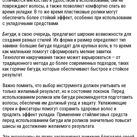
отличаются мягкостью и удобством в использовании, они не
повреждают волосы, а также позволяют комфортно спать во
время укладки. В то же время пластиковые ролики могут
обеспечить более стойкий эффект, особенно при использовании
с укладочными средствами.
Бигуди
, в свою очередь, предлагают широкие возможности для
создания разных стилей. Их форма и размер определяют тип
завивки: большие бигуди подходят для крупных волн, в то время
как маленькие помогут сформировать мелкие завитки.
Технология накручивания также может варьироваться – от
традиционного метода до более современных подходов, таких
как горячие бигуди, которые обеспечивают быстрое и стойкое
результат.
Важно помнить, что выбор инструмента должен учитывать не
только желаемый результат, но и состояние локонов. Перед
использованием роликов или бигуди рекомендуется подготовить
волосы, обеспечив им должный уход и защиту. Увлажняющие
спреи и фиксаторы помогут сохранить здоровье волос и
продлить эффект укладки. Применение стайлинговых средств
перед использованием бигуди или роликов значительно повысит
шансы на достижение желаемого результата.
Эти аксессуары по праву заслуживают внимания благодаря своей