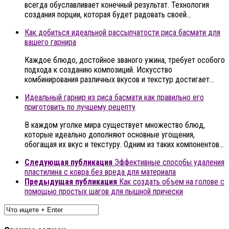
всегда обуславливает конечный результат. Технология
создания порции, которая будет радовать своей…
Как добиться идеальной рассыпчатости риса басмати для
вашего гарнира
Каждое блюдо, достойное званого ужина, требует особого
подхода к созданию композиций. Искусство
комбинирования различных вкусов и текстур достигает…
Идеальный гарнир из риса басмати как правильно его
приготовить по лучшему рецепту
В каждом уголке мира существует множество блюд,
которые идеально дополняют основные угощения,
обогащая их вкус и текстуру. Одним из таких компонентов…
Следующая публикация
Эффективные способы удаления
пластилина с ковра без вреда для материала
Предыдущая публикация
Как создать объем на голове с
помощью простых шагов для пышной прически