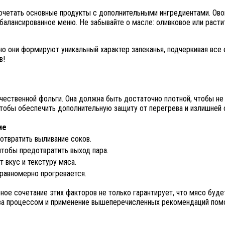
четать основные продукты с дополнительными ингредиентами. Овощи
алансированное меню. Не забывайте о масле: оливковое или растит
о они формируют уникальный характер запеканья, подчеркивая все е
в!
ственной фольги. Она должна быть достаточно плотной, чтобы не п
чтобы обеспечить дополнительную защиту от перегрева и излишней 
ие
отвратить выливание соков.
чтобы предотвратить выход пара.
 вкус и текстуру мяса.
 равномерно прогревается.
ное сочетание этих факторов не только гарантирует, что мясо буде
 за процессом и применение вышеперечисленных рекомендаций помо