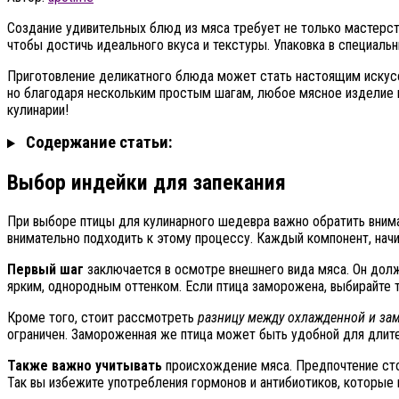
Создание удивительных блюд из мяса требует не только мастерств
чтобы достичь идеального вкуса и текстуры. Упаковка в специаль
Приготовление деликатного блюда может стать настоящим искусс
но благодаря нескольким простым шагам, любое мясное изделие п
кулинарии!
Содержание статьи:
Выбор индейки для запекания
При выборе птицы для кулинарного шедевра важно обратить внима
внимательно подходить к этому процессу. Каждый компонент, начи
Первый шаг
заключается в осмотре внешнего вида мяса. Он долже
ярким, однородным оттенком. Если птица заморожена, выбирайте т
Кроме того, стоит рассмотреть
разницу между охлажденной и за
ограничен. Замороженная же птица может быть удобной для длител
Также важно учитывать
происхождение мяса. Предпочтение сто
Так вы избежите употребления гормонов и антибиотиков, которые 