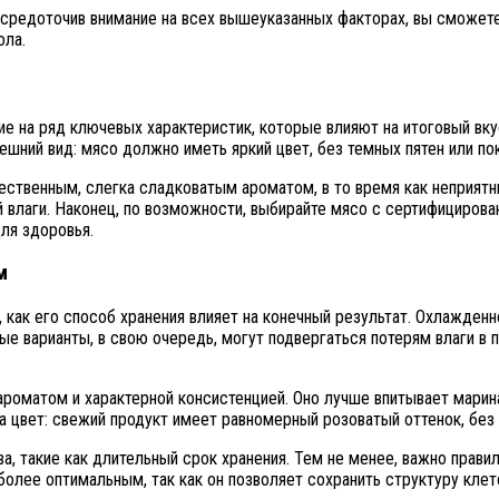
Сосредоточив внимание на всех вышеуказанных факторах, вы сможет
ола.
ие на ряд ключевых характеристик, которые влияют на итоговый вк
ешний вид: мясо должно иметь яркий цвет, без темных пятен или пок
ественным, слегка сладковатым ароматом, в то время как неприятн
й влаги. Наконец, по возможности, выбирайте мясо с сертифициров
для здоровья.
м
 как его способ хранения влияет на конечный результат. Охлажден
е варианты, в свою очередь, могут подвергаться потерям влаги в 
оматом и характерной консистенцией. Оно лучше впитывает марин
 цвет: свежий продукт имеет равномерный розоватый оттенок, без 
, такие как длительный срок хранения. Тем не менее, важно прави
олее оптимальным, так как он позволяет сохранить структуру клет