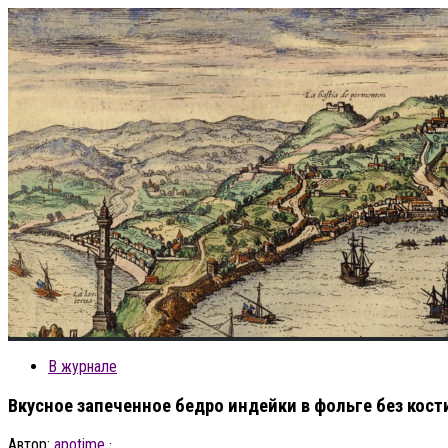
В журнале
Вкусное запеченное бедро индейки в фольге без кост
Автор:
apotime
·