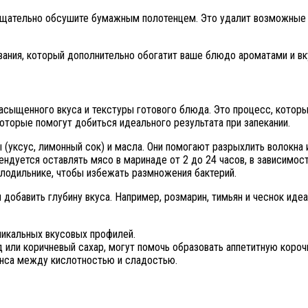
щательно обсушите бумажным полотенцем. Это удалит возможные за
вания, который дополнительно обогатит ваше блюдо ароматами и вк
асыщенного вкуса и текстуры готового блюда. Это процесс, котор
торые помогут добиться идеального результата при запекании.
уксус, лимонный сок) и масла. Они помогают разрыхлить волокна и
дуется оставлять мясо в маринаде от 2 до 24 часов, в зависимост
лодильнике, чтобы избежать размножения бактерий.
 добавить глубину вкуса. Например, розмарин, тимьян и чеснок ид
никальных вкусовых профилей.
д или коричневый сахар, могут помочь образовать аппетитную короч
анса между кислотностью и сладостью.