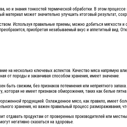
а, но и знания тонкостей термической обработки. В этом процессе 
ный материал может значительно улучшить итоговый результат, сох
твом. Используя правильные приемы, можно добиться мягкости и с
реобразится, приобретая незабываемый вкус и аппетитный вид. От
ние на несколько ключевых аспектов. Качество мяса напрямую влия
ная от породы и заканчивая способом хранения, имеет значение.
н быть свежим, без признаков потемнения или неприятного запаха. 
у, которая не имеет признаков обморожения, таких как белые пятна
мороженной
продукцией. Охлажденное мясо, как правило, имеет бол
ьного хранения, но важен правильный процесс размораживания, что
ит отдавать продуктам от проверенных производителей или местны
могут негативно сказаться на здоровье.