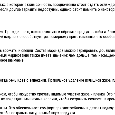
тах, в которых важна сочность, предпочтение стоит отдать охлажде
если другие варианты недоступны, однако стоит помнить о некотор
я. Прежде всего, важно очистить и обрезать продукт, чтобы избави
й вид, но и способствует равномерному приготовлению, что особенн
 ароматы и специи. Состав маринада можно варьировать, добавляя 
время маринования также имеет значение: чем дольше, тем насыщен
жное внимание.
огда речь идет о запекании. Правильное удаление излишков жира, 
нож, чтобы аккуратно срезать видимые участки жира и пленки. Это
 не повредить мышечные волокна, чтобы сохранить сочность и аром
ым. Это обеспечивает комфорт при употреблении и делает подачу б
 чтобы сохранить натуральный вкус продукта.