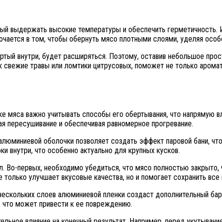
ный выдержать высокие температуры и обеспечить герметичность. 
чается в том, чтобы обернуть мясо плотными слоями, уделяя особо
апертый внутри, будет расширяться. Поэтому, оставив небольшое пр
к свежие травы или ломтики цитрусовых, поможет не только арома
е мяса важно учитывать способы его обертывания, что напрямую вл
ая пересушивание и обеспечивая равномерное прогревание.
алюминиевой оболочки позволяет создать эффект паровой бани, чт
и внутри, что особенно актуально для крупных кусков.
 Во-первых, необходимо убедиться, что мясо полностью закрыто, 
е только улучшает вкусовые качества, но и помогает сохранить все
 нескольких слоев алюминиевой пленки создаст дополнительный барь
, что может привести к ее повреждению.
льное влияние на конечный результат. Например, перед укутывани