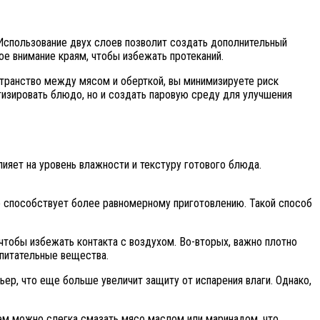
Использование двух слоев позволит создать дополнительный
е внимание краям, чтобы избежать протеканий.
остранство между мясом и оберткой, вы минимизируете риск
тизировать блюдо, но и создать паровую среду для улучшения
ияет на уровень влажности и текстуру готового блюда.
о способствует более равномерному приготовлению. Такой способ
чтобы избежать контакта с воздухом. Во-вторых, важно плотно
 питательные вещества.
ер, что еще больше увеличит защиту от испарения влаги. Однако,
ем можно слегка смазать мясо маслом или маринадом, что