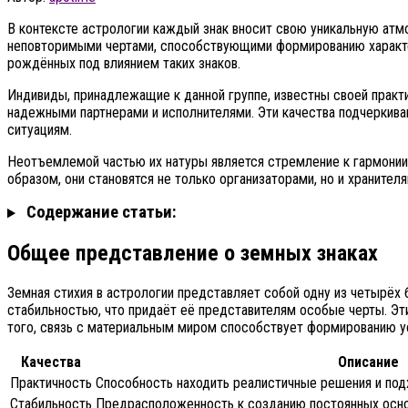
В контексте астрологии каждый знак вносит свою уникальную атмо
неповторимыми чертами, способствующими формированию характер
рождённых под влиянием таких знаков.
Индивиды, принадлежащие к данной группе, известны своей практи
надежными партнерами и исполнителями. Эти качества подчеркив
ситуациям.
Неотъемлемой частью их натуры является стремление к гармонии и
образом, они становятся не только организаторами, но и хранител
Содержание статьи:
Общее представление о земных знаках
Земная стихия в астрологии представляет собой одну из четырёх 
стабильностью, что придаёт её представителям особые черты. Эт
того, связь с материальным миром способствует формированию ус
Качества
Описание
Практичность
Способность находить реалистичные решения и под
Стабильность
Предрасположенность к созданию постоянных основ