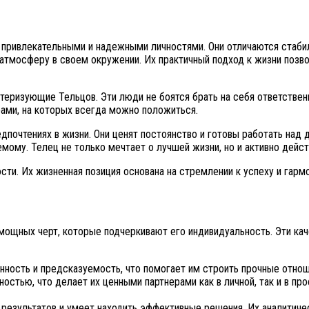
ривлекательными и надежными личностями. Они отличаются стабиль
атмосферу в своем окружении. Их практичный подход к жизни позв
теризующие Тельцов. Эти люди не боятся брать на себя ответствен
рами, на которых всегда можно положиться.
едпочтениях в жизни. Они ценят постоянство и готовы работать на
емому. Телец не только мечтает о лучшей жизни, но и активно дейс
сти. Их жизненная позиция основана на стремлении к успеху и гар
 мощных черт, которые подчеркивают его индивидуальность. Эти к
ность и предсказуемость, что помогает им строить прочные отнош
остью, что делает их ценными партнерами как в личной, так и в п
езультатов и умеет находить эффективные решения. Их аналитичес