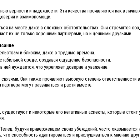
нью верности и надежности. Эти качества проявляются как в личных
 доверии и взаимопомощи.
ться на месте даже в сложных обстоятельствах. Они стремятся со
ет их не только хорошими партнерами, но и ценными друзьями.
исание
ельствам и близким, даже в трудные времена.
естабильной среде, создавая ощущение безопасности.
в ней нуждается, что укрепляет доверие и уважение.
связями. Они также проявляют высокую степень ответственности в
партнера могут развиваться и расти вместе.
, существуют и некоторые его негативные аспекты, которые стоит 
ия.
Телец, будучи приверженцем своих убеждений, часто оказывается 
, что способность адаптироваться и прислушиваться к мнению друг