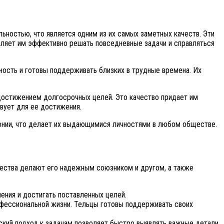
ностью, что является одним из их самых заметных качеств. Эти
оляет им эффективно решать повседневные задачи и справляться
ность и готовы поддерживать близких в трудные времена. Их
д достижением долгосрочных целей. Это качество придает им
твует для ее достижения.
монии, что делает их выдающимися личностями в любом обществе.
ачества делают его надежным союзником и другом, а также
ения и достигать поставленных целей.
рофессиональной жизни. Тельцы готовы поддерживать своих
кий подход к задачам позволяет быстро выявлять важные детали.