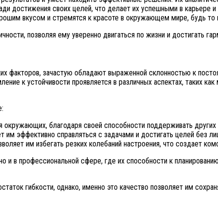
ди достижения своих целей, что делает их успешными в карьере и 
ошим вкусом и стремятся к красоте в окружающем мире, будь то в 
чности, позволяя ему уверенно двигаться по жизни и достигать га
 факторов, зачастую обладают выраженной склонностью к постоянс
мление к устойчивости проявляется в различных аспектах, таких ка
:
ля окружающих, благодаря своей способности поддерживать других
ет им эффективно справляться с задачами и достигать целей без ли
озволяет им избегать резких колебаний настроения, что создает к
, но и в профессиональной сфере, где их способности к планирован
статок гибкости, однако, именно это качество позволяет им сохра