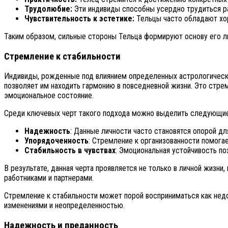
Трудолюбие:
Эти индивиды способны усердно трудиться ра
Чувствительность к эстетике:
Тельцы часто обладают хор
Таким образом, сильные стороны Тельца формируют основу его ли
Стремление к стабильности
Индивиды, рожденные под влиянием определенных астрологических
позволяет им находить гармонию в повседневной жизни. Это стре
эмоциональное состояние.
Среди ключевых черт такого подхода можно выделить следующие
Надежность
: Данные личности часто становятся опорой д
Упорядоченность
: Стремление к организованности помога
Стабильность в чувствах
: Эмоциональная устойчивость п
В результате, данная черта проявляется не только в личной жизни
работниками и партнерами.
Стремление к стабильности может порой восприниматься как недо
изменениями и неопределенностью.
Надежность и преданность