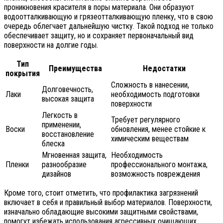
проникновения красителя в поры материала. Они образуют
водоотталкивающую и грязеотталкивающую пленку, что в свою
очередь облегчает дальнейшую чистку. Такой подход не только
обеспечивает защиту, но и сохраняет первоначальный вид
поверхности на долгие годы.
Тип
Преимущества
Недостатки
покрытия
Сложность в нанесении,
Долговечность,
Лаки
необходимость подготовки
высокая защита
поверхности
Легкость в
Требует регулярного
применении,
Воски
обновления, менее стойкие к
восстановление
химическим веществам
блеска
Мгновенная защита,
Необходимость
Пленки
разнообразие
профессионального монтажа,
дизайнов
возможность повреждения
Кроме того, стоит отметить, что профилактика загрязнений
включает в себя и правильный выбор материалов. Поверхности,
изначально обладающие высокими защитными свойствами,
помогут избежать использования агрессивных очищающих